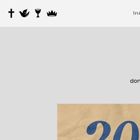
In
dom