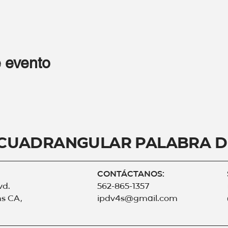
 evento
 Cuadrangular Palabra d
CONTÁCTANOS:
vd.
562-865-1357
s CA,
ipdv4s@gmail.com