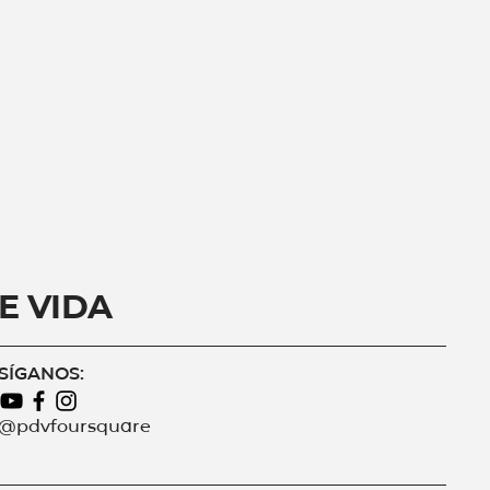
e Vida
SÍGANOS:
@pdvfoursquare