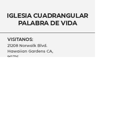
Iglesia Cuadrangular
Palabra de Vida
VISITANOS:
21208 Norwalk Blvd.
Hawaiian Gardens CA,
90716
CONTÁCTANOS:
562-865-1357
ipdv4s@gmail.com
SÍGANOS:
@pdvfoursquare
© 2026 by Palabra de
Vida