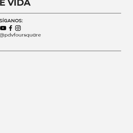
e Vida
SÍGANOS:
@pdvfoursquare