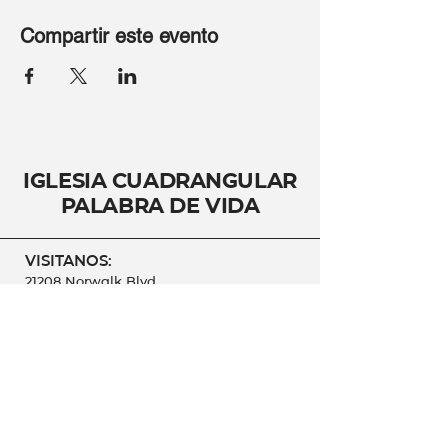
Compartir este evento
Iglesia Cuadrangular
Palabra de Vida
VISITANOS:
21208 Norwalk Blvd.
Hawaiian Gardens CA,
90716
CONTÁCTANOS:
562-865-1357
ipdv4s@gmail.com
SÍGANOS: