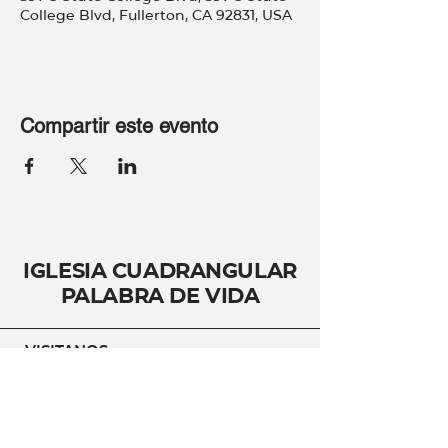
College Blvd, Fullerton, CA 92831, USA
Compartir este evento
Iglesia Cuadrangular
Palabra de Vida
VISITANOS:
21208 Norwalk Blvd.
Hawaiian Gardens CA,
90716
CONTÁCTANOS: