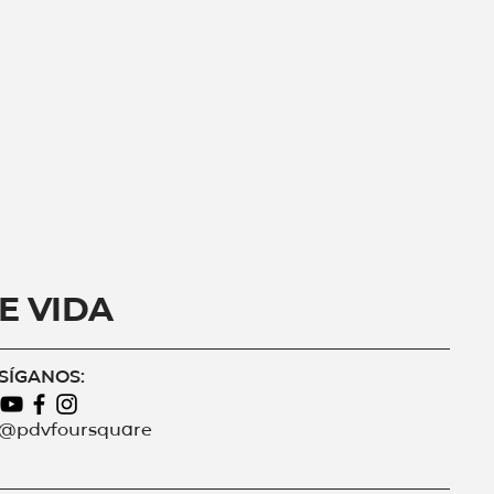
e Vida
SÍGANOS:
@pdvfoursquare