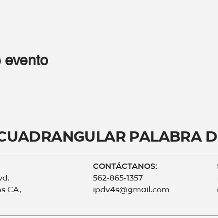
 evento
 Cuadrangular Palabra d
CONTÁCTANOS:
vd.
562-865-1357
s CA,
ipdv4s@gmail.com