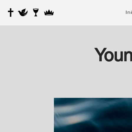
In
Youn