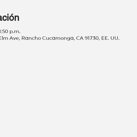
ación
1:50 p.m.
01 Elm Ave, Rancho Cucamonga, CA 91730, EE. UU.