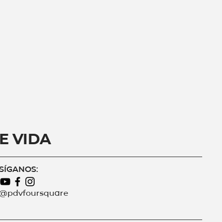
e Vida
SÍGANOS:
@pdvfoursquare