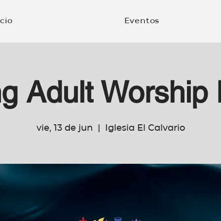
icio
Eventos
g Adult Worship 
vie, 13 de jun
  |  
Iglesia El Calvario