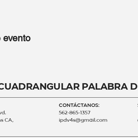
 evento
 Cuadrangular Palabra d
CONTÁCTANOS:
vd.
562-865-1357
s CA,
ipdv4s@gmail.com